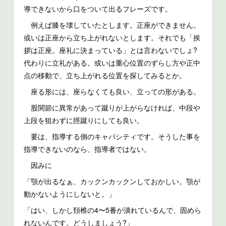
導できないから口をついて出るフレーズです。
例えば膝を壊していたとします。正座ができません。
或いは正座から立ち上がれないとします。それでも「挨
拶は正座。座礼に決まっている」とは言わないでしょ?
代わりに立礼がある。或いは重心位置のずらし方や正中
点の移動で、立ち上がれる位置を探してみるとか。
座る形には、座らなくても良い、立っての形がある。
股関節に異常があって蹴りが上がらなければ、中段や
上段を狙わずに脛蹴りにしても良い。
要は、指導する側のキャパシティです。そうした事を
指導できないのなら、指導者ではない。
因みに
「顎が出るなぁ、カックンカックンしておかしい。顎が
動かないようにしないと。」
「はい、しかし頚椎の4〜5番が潰れているんで、固めら
れないんです。どうしましょう?」