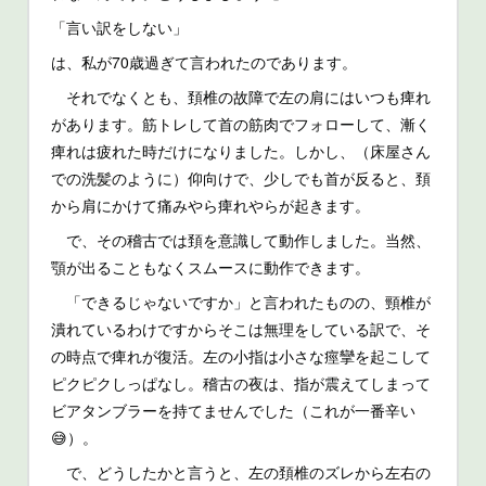
「言い訳をしない」
は、私が70歳過ぎて言われたのであります。
それでなくとも、頚椎の故障で左の肩にはいつも痺れ
があります。筋トレして首の筋肉でフォローして、漸く
痺れは疲れた時だけになりました。しかし、（床屋さん
での洗髪のように）仰向けで、少しでも首が反ると、頚
から肩にかけて痛みやら痺れやらが起きます。
で、その稽古では頚を意識して動作しました。当然、
顎が出ることもなくスムースに動作できます。
「できるじゃないですか」と言われたものの、頸椎が
潰れているわけですからそこは無理をしている訳で、そ
の時点で痺れが復活。左の小指は小さな痙攣を起こして
ピクピクしっぱなし。稽古の夜は、指が震えてしまって
ビアタンブラーを持てませんでした（これが一番辛い
😅）。
で、どうしたかと言うと、左の頚椎のズレから左右の