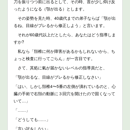
刀を振りつつ前に出るとして、その時、首が少し仰け反
ったようになる（顎が出る）とします。
その姿勢を見た時、40歳代までの弟子ならば「顎が出
るね、目線がブレるから修正しよう」と言います。
それが60歳代以上だとしたら、あなたはどう指導しま
すか?
私なら「頚椎に何か障害があるかもしれないから、ち
ょっと検査に行ってごらん」が一言目です。
さて、其処に氣が届かないレベルの指導員だと、
「顎が出るな、目線がブレるから修正しなさい」
「はい、しかし頚椎4〜5番の左側が潰れているのと、心
臓の手術で右頚の動脈に３回穴を開けたので固くなって
いて…」
「……」
「どうしても……」
「言い訳をしない」