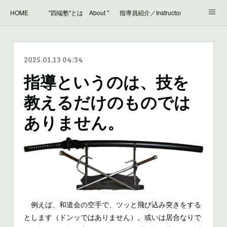
HOME
"四端塾"とは About "Shitan-juku"
指導員紹介／Instructor introduction
稽古風景／Training Scene
稽古日程／Schedule
リ ン ク／Link
2025.01.13 04:34
問 合 せ／Inquiry
雑 記／News, Column etc.
指導というのは、技を
教えるだけのものでは
ありません。
例えば、和道会の空手で、ツッと飛び込み突きをする
とします（ドンッではありません）。或いは居合なりで