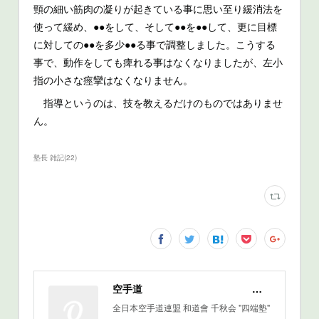
頸の細い筋肉の凝りが起きている事に思い至り緩消法を
使って緩め、●●をして、そして●●を●●して、更に目標
に対しての●●を多少●●る事で調整しました。こうする
事で、動作をしても痺れる事はなくなりましたが、左小
指の小さな痙攣はなくなりません。
指導というのは、技を教えるだけのものではありませ
ん。
塾長 雑記
(
22
)
空手道 ［四端塾］
全日本空手道連盟 和道會 千秋会 "四端塾"