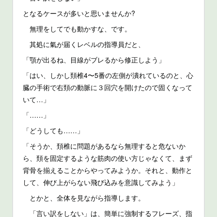
となるケースが多いと思いませんか?
無理をしてでも動かすな、です。
其処に氣が届くレベルの指導員だと、
「顎が出るね、目線がブレるから修正しよう」
「はい、しかし頚椎4〜5番の左側が潰れているのと、心
臓の手術で右頚の動脈に３回穴を開けたので固くなって
いて…」
「……」
「どうしても……」
「そうか、頚椎に問題があるなら無理すると危ないか
ら、頚を固定するような筋肉の使い方じゃなくて、まず
背骨を揃えることからやってみようか。それと、動作と
して、伸び上がらない飛び込みを意識してみよう」
とかと、全体を見ながら指導します。
「言い訳をしない」は、簡単に強制するフレーズ、指