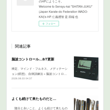
のHPにようこそ。
Welcome to Sensyu-kai "SHITAN-JUKU"
(Japan Karate-do Federation WADO-
KAI)'s HP. 仁義禮智 是 四端 也
フォロー
関連記事
脳波コントロール…8/7更新
禅定、マインド・フルネス、メディテーシ
ョン(瞑想)、自律訓練法 = 脳波コントロ…
2026.08.03 04:37
よくも続けて来たものだと…
随分と永いこと、よくも続けて来たもの